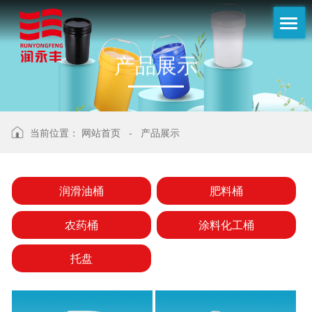
产
品
展
示
当前位置：
网站首页
-
产品展示
润滑油桶
肥料桶
农药桶
涂料化工桶
托盘