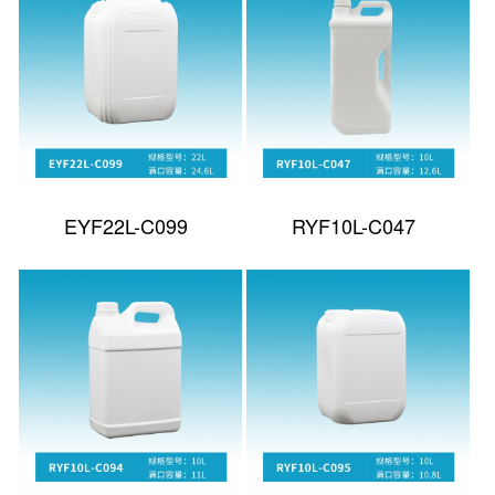
EYF22L-C099
RYF10L-C047